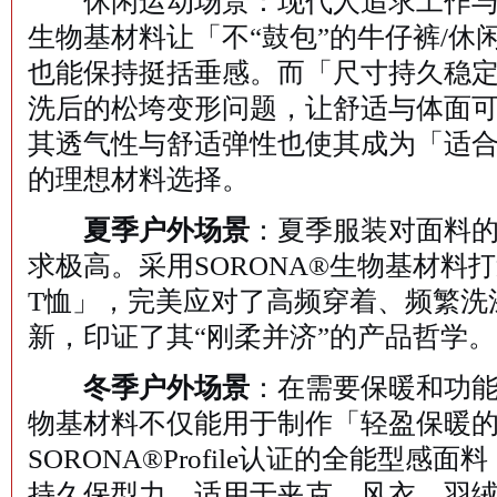
休闲运动场景：现代人追求工作与生
生物基材料让「不“鼓包”的牛仔裤/休
也能保持挺括垂感。而「尺寸持久稳
洗后的松垮变形问题，让舒适与体面
其透气性与舒适弹性也使其成为「适
的理想材料选择。
夏季户外场景
：夏季服装对面料
求极高。采用SORONA®生物基材料
T恤」，完美应对了高频穿着、频繁洗
新，印证了其“刚柔并济”的产品哲学。
冬季户外场景
：在需要保暖和功能
物基材料不仅能用于制作「轻盈保暖
SORONA®Profile认证的全能型
持久保型力，适用于夹克、风衣、羽