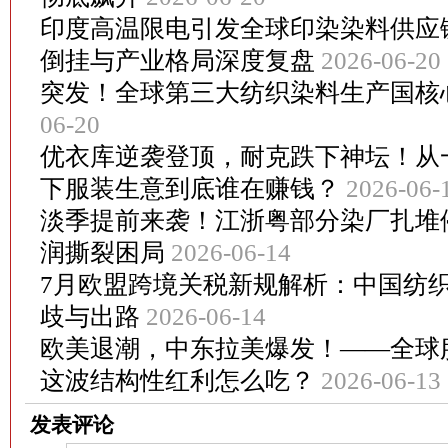
印度高温限电引发全球印染染料供应
倒挂与产业格局深度复盘
2026-06-20
突发！全球第三大纺织染料生产国核
06-20
优衣库逆袭登顶，耐克跌下神坛！从
下服装生意到底谁在赚钱？
2026-06-
淡季提前来袭！江浙粤部分染厂扎堆
润撕裂困局
2026-06-14
7月欧盟跨境关税新规解析：中国纺
歧与出路
2026-06-14
欧美退潮，中东拉美爆发！——全球
这波结构性红利怎么吃？
2026-06-13
发表评论