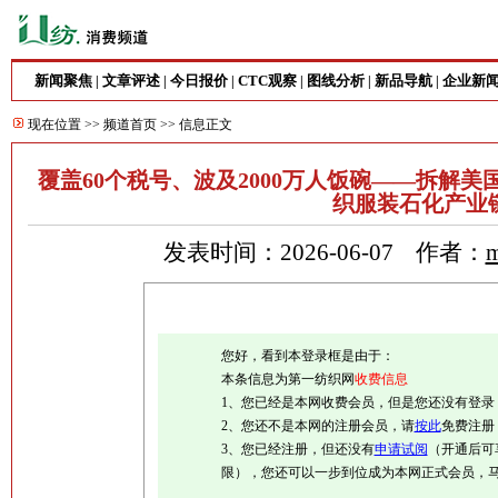
新闻聚焦
文章评述
今日报价
CTC观察
图线分析
新品导航
企业新
|
|
|
|
|
|
现在位置 >>
频道首页
>> 信息正文
覆盖60个税号、波及2000万人饭碗——拆解美国
织服装石化产业
发表时间：2026-06-07 作者：
m
您好，看到本登录框是由于：
本条信息为第一纺织网
收费信息
1、您已经是本网收费会员，但是您还没有登录
2、您还不是本网的注册会员，请
按此
免费注册
3、您已经注册，但还没有
申请试阅
（开通后可
限），您还可以一步到位成为本网正式会员，