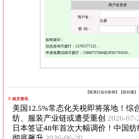
用户名登录
用户名：
注册
密 码：
如有疑问；
信息咨询可拨打：
13795377123
，
申请免费试阅可拨打：
15800757606或18501791018
；
【
联系行业分析师
】
【
纺织通
】
相关资讯
美国12.5%常态化关税即将落地！综
纺、服装产业链或遭受重创
2026-07-
日本签证48年首次大幅调价！中国
彻底飙升
2026-06-20