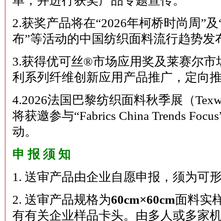
单，并进行获奖产品专题宣传。
2.获奖产品将在“2026年柯桥时尚周
布”等活动的中国纺织面料流行趋势发
3.获得优可丝®市场应用奖及莱赛尔
利系列纤维创新应用产品推广，定向
4.2026法国巴黎纺织面料秋季展（Texwo
将获邀参与“Fabrics China Trends
动。
申 报 须 知
1. 送审产品由企业自愿申报，须为可
2. 送审产品规格为
60cm×60cm
面料实
有有关企业样品卡头。由多人或多家