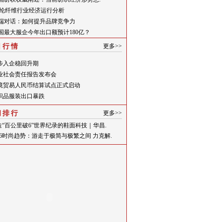
月腈纶纤维行业经济运行分析
高端对话：如何提升品牌竞争力
中国最大服企今年出口额预计180亿？
日行情
更多>>
步入企稳回升期
业社会责任报告发布会
境贸易人民币结算试点正式启动
织品服装出口暴跌
闻排行
更多>>
造“百公里破6”世界纪录的鞋面科技｜华昌.
026时尚趋势：游走于极简与极繁之间 力克解.