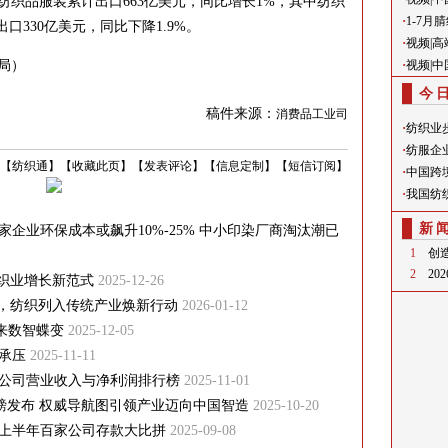
织品服装累计出口663亿美元，同比增长1%，其中纺织
·
1-7
口330亿美元，同比下降1.9%。
·
视频|
·
局）
视频|
今
稿件来源：
消费品工业司
·
纺织业
·
纺服企
【
纺织通
】
【
收藏此页
】
【
发表评论
】
【
信息定制
】
【
短信订阅
】
·
中国跨
·
我国纺
新
企业环保成本或飙升10%-25% 中小印染厂商淘汰潮已
1
创
2
2
纺织业增长新范式
2025-12-26
点，纺织列入传统产业焕新行动
2026-01-12
迎来数智蝶变
2025-12-05
承压
2025-11-11
公司营业收入与净利润排行榜
2025-11-01
磅发布 权威导航图引领产业迈向中国智造
2025-10-20
上半年百家公司存款大比拼
2025-09-08