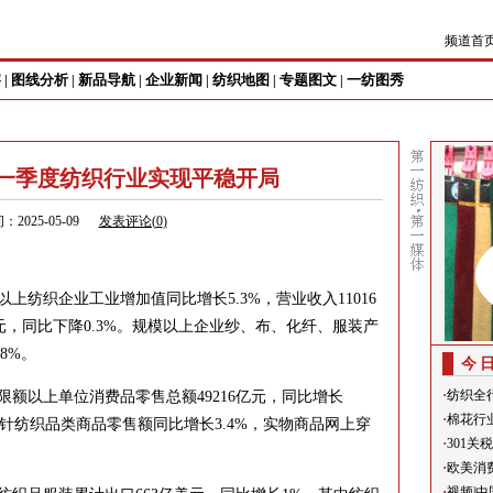
频道首
察
图线分析
新品导航
企业新闻
纺织地图
专题图文
一纺图秀
|
|
|
|
|
|
年一季度纺织行业实现平稳开局
：2025-05-09
发表评论(
0
)
纺织企业工业增加值同比增长5.3%，营业收入11016
亿元，同比下降0.3%。规模以上企业纱、布、化纤、服装产
.8%。
今
·
纺织全
额以上单位消费品零售总额49216亿元，同比增长
·
棉花行
、针纺织品类商品零售额同比增长3.4%，实物商品网上穿
·
301
·
欧美消
·
视频|