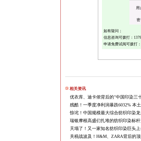
用
密
如有疑问；
信息咨询可拨打：
137
申请免费试阅可拨打
相关资讯
优衣库、迪卡侬背后的“中国印染三十
残酷！一季度净利润暴跌6032% 本
惊诧！中国规模最大综合纺织印染龙头
瑞银摩根高盛们扎堆的纺织印染标杆
天塌了！又一家知名纺织印染巨头上半年
关税战波及！H&M、ZARA背后的