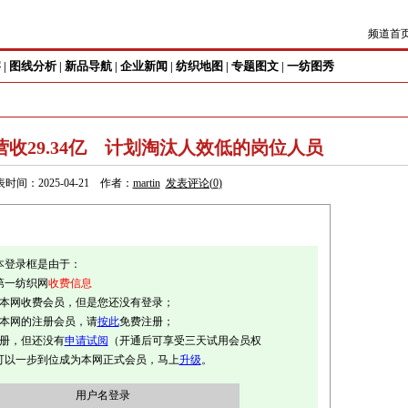
频道首
察
图线分析
新品导航
企业新闻
纺织地图
专题图文
一纺图秀
|
|
|
|
|
|
收29.34亿 计划淘汰人效低的岗位人员
时间：2025-04-21 作者：
martin
发表评论(
0
)
本登录框是由于：
第一纺织网
收费信息
是本网收费会员，但是您还没有登录；
是本网的注册会员，请
按此
免费注册；
注册，但还没有
申请试阅
（开通后可享受三天试用会员权
可以一步到位成为本网正式会员，马上
升级
。
用户名登录