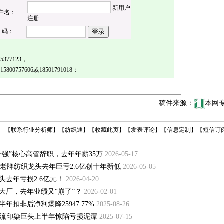
新用户
户名：
注册
 码：
95377123
，
：
15800757606或18501791018
；
稿件来源：
本网
【
联系行业分析师
】
【
纺织通
】
【
收藏此页
】
【
发表评论
】
【
信息定制
】
【
短信订
强”核心高管辞职，去年年薪35万
2026-05-17
土老牌纺织龙头去年巨亏2.6亿创十年新低
2026-05-05
去年亏损2.6亿元！
2026-04-20
大厂，去年业绩又“崩了”？
2026-02-01
扣非后净利爆降25947.77%
2025-08-26
顶流印染巨头上半年惊陷亏损泥潭
2025-07-15