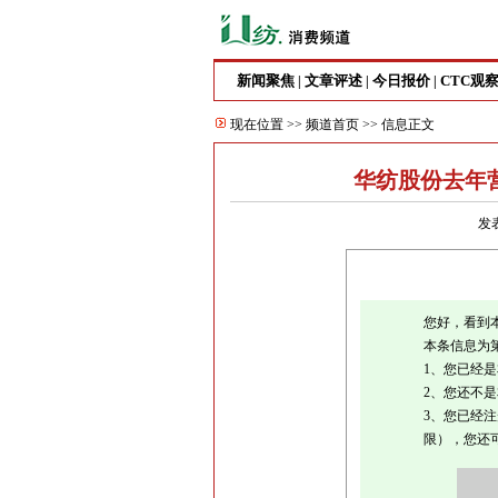
新闻聚焦
文章评述
今日报价
CTC观
|
|
|
现在位置 >>
频道首页
>> 信息正文
华纺股份去年营
发表
您好，看到
本条信息为
1、您已经
2、您还不
3、您已经
限），您还