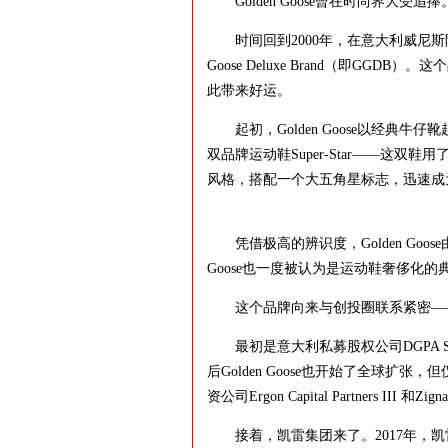
Golden Goose曾在时尚界大受追捧
时间回到2000年，在意大利威尼斯附
Goose Deluxe Brand（即G
此带来好运。
起初，Golden Goose以经典牛
双品牌运动鞋Super-Star——这双鞋用
风格，搭配一个大五角星标志，迅速成
凭借极高的辨识度，Golden Goos
Goose也一度被认为是运动鞋奢侈化的
这个品牌向来与创投圈联系紧密——多年来
最初是意大利私募股权公司DGPA SGR S
后Golden Goose也开始了全球扩张
资公司Ergon Capital Partners III 和Zign
接着，凯雷集团来了。2017年，凯雷集团从