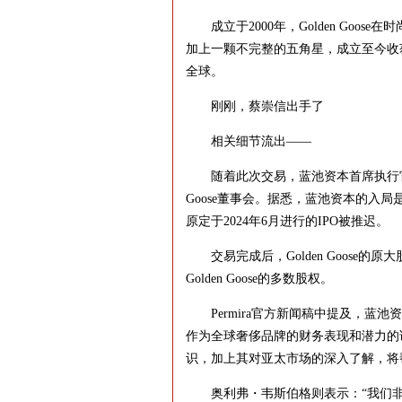
成立于2000年，Golden Goos
加上一颗不完整的五角星，成立至今收获
全球。
刚刚，蔡崇信出手了
相关细节流出——
随着此次交易，蓝池资本首席执行官Olive
Goose董事会。据悉，蓝池资本的入局是
原定于2024年6月进行的IPO被推迟。
交易完成后，Golden Goose的原
Golden Goose的多数股权。
Permira官方新闻稿中提及，蓝池资本
作为全球奢侈品牌的财务表现和潜力的
识，加上其对亚太市场的深入了解，将
奥利弗・韦斯伯格则表示：“我们非常信任