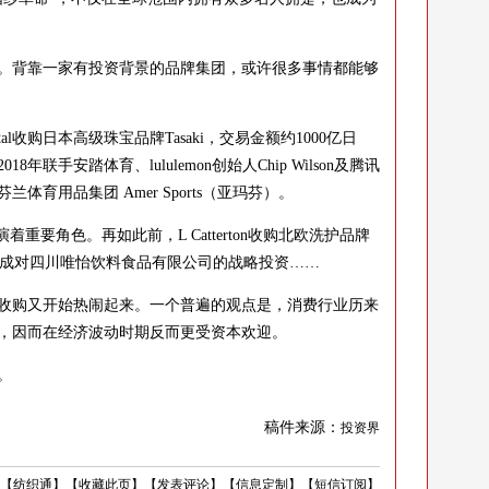
。背靠一家有投资背景的品牌集团，或许很多事情都能够
al收购日本高级珠宝品牌Tasaki，交易金额约1000亿日
年联手安踏体育、lululemon创始人Chip Wilson及腾讯
育用品集团 Amer Sports（亚玛芬）。
重要角色。再如此前，L Catterton收购北欧洗护品牌
及完成对四川唯怡饮料食品有限公司的战略投资……
购又开始热闹起来。一个普遍的观点是，消费行业历来
，因而在经济波动时期反而更受资本欢迎。
。
稿件来源：
投资界
【
纺织通
】
【
收藏此页
】
【
发表评论
】
【
信息定制
】
【
短信订阅
】