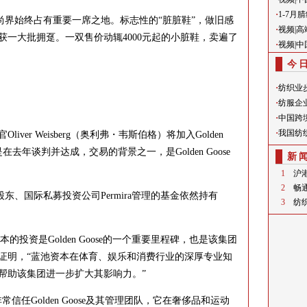
·
1-7
e在时尚界始终占有重要一席之地。标志性的“脏脏鞋”，做旧感
·
视频|
一大批拥趸。一双售价动辄4000元起的小脏鞋，卖遍了
·
视频|
今
·
纺织业
·
纺服企
·
中国跨
·
我国纺
r Weisberg（奥利弗・韦斯伯格）将加入Golden
在去年谈判并达成，交易的背景之一，是Golden Goose
新
1
沪
2
畅
大股东、国际私募投资公司Permira管理的基金依然持有
3
纺
的投资是Golden Goose的一个重要里程碑，也是该集团
证明，“蓝池资本在体育、娱乐和消费行业的深厚专业知
帮助该集团进一步扩大其影响力。”
Golden Goose及其管理团队，它在奢侈品和运动