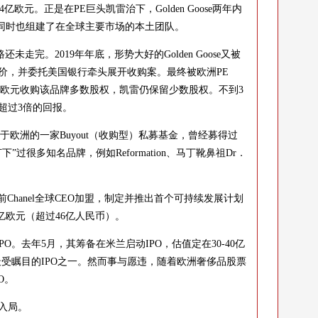
4亿欧元。正是在PE巨头凯雷治下，Golden Goose两年内
，同时也组建了在全球主要市场的本土团队。
还未走完。2019年年底，形势大好的Golden Goose又被
价，并委托美国银行牵头展开收购案。最终被欧洲PE
约13亿欧元收购该品牌多数股权，凯雷仍保留少数股权。不到3
超过3倍的回报。
立于欧洲的一家Buyout（收购型）私募基金，曾经募得过
过很多知名品牌，例如Reformation、马丁靴鼻祖Dr．
，请来前Chanel全球CEO加盟，制定并推出首个可持续发展计划
7亿欧元（超过46亿人民币）。
IPO。去年5月，其筹备在米兰启动IPO，估值定在30-40亿
洲最受瞩目的IPO之一。然而事与愿违，随着欧洲奢侈品股票
O。
入局。