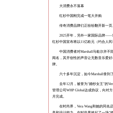
大消费永不落幕
红杉中国刚完成一笔大并购
传奇消费品牌们正纷纷翻开新一页
2025开年，另外一家国际品牌——Ma
红杉中国宣布将以11亿欧元（约合人民币8
中国消费者对Marshall马歇尔并不陌
闻名，其开创性的声音让无数音乐爱好
牌。
六十多年沉淀，如今Marshall拿
去年12月，被誉为“婚纱女王”的Ver
管理公司WHP Global达成协议，向对
月完成。
在时尚界，Vera Wang和她的同
美和设计能力，在时尚界掀起了一场“