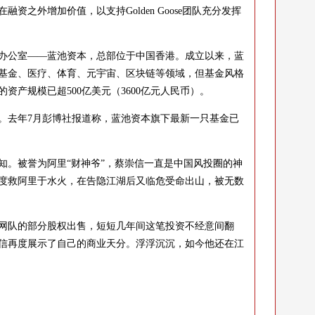
资之外增加价值，以支持Golden Goose团队充分发挥
办公室——蓝池资本，总部位于中国香港。成立以来，蓝
基金、医疗、体育、元宇宙、区块链等领域，但基金风格
的资产规模已超500亿美元（3600亿元人民币）。
去年7月彭博社报道称，蓝池资本旗下最新一只基金已
。被誉为阿里“财神爷”，蔡崇信一直是中国风投圈的神
度救阿里于水火，在告隐江湖后又临危受命出山，被无数
网队的部分股权出售，短短几年间这笔投资不经意间翻
信再度展示了自己的商业天分。浮浮沉沉，如今他还在江