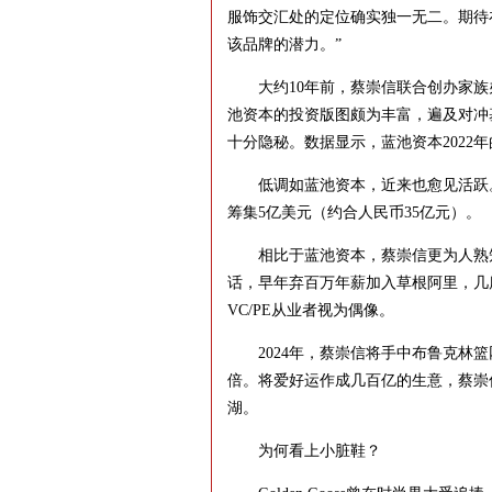
服饰交汇处的定位确实独一无二。期待在融
该品牌的潜力。”
大约10年前，蔡崇信联合创办家族
池资本的投资版图颇为丰富，遍及对冲
十分隐秘。数据显示，蓝池资本2022年
低调如蓝池资本，近来也愈见活跃。
筹集5亿美元（约合人民币35亿元）。
相比于蓝池资本，蔡崇信更为人熟知
话，早年弃百万年薪加入草根阿里，几
VC/PE从业者视为偶像。
2024年，蔡崇信将手中布鲁克林篮
倍。将爱好运作成几百亿的生意，蔡崇
湖。
为何看上小脏鞋？