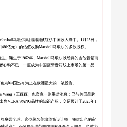
。
rshall马歇尔集团刚刚被红杉中国收入囊中。1月25日，
0亿元）的估值收购Marshall马歇尔的多数股权。
生。诞生于1962年，Marshall马歇尔以经典的吉他音箱而
者心动不已，一度成为中国蓝牙音箱线上市场的第一品
到了红杉中国迄今为止在欧洲最大的一笔投资。
a Wang（王薇薇）也官宣一则重磅消息：已与美国品牌
方出售VERA WANG品牌的知识产权，交易预计于2025年1
名品牌享誉全球。这位著名美籍华裔设计师，凭借出色的审
婚纱革命”，不仅在全球范围内拥有众多名人拥趸，也成为