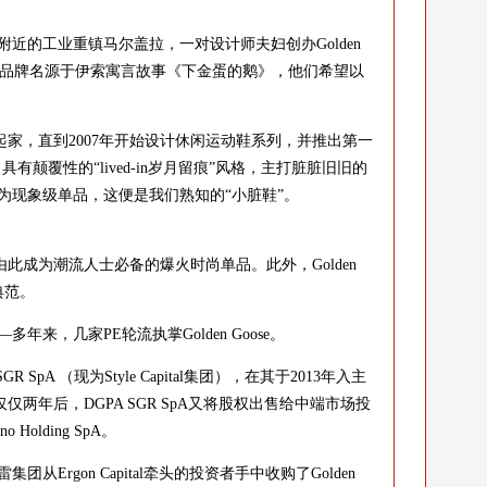
。
近的工业重镇马尔盖拉，一对设计师夫妇创办Golden
GDB）。这个品牌名源于伊索寓言故事《下金蛋的鹅》，他们希望以
仔靴起家，直到2007年开始设计休闲运动鞋系列，并推出第一
了具有颠覆性的“lived-in岁月留痕”风格，主打脏脏旧旧的
为现象级单品，这便是我们熟知的“小脏鞋”。
e由此成为潮流人士必备的爆火时尚单品。此外，Golden
典范。
，几家PE轮流执掌Golden Goose。
pA （现为Style Capital集团），在其于2013年入主
，但仅仅两年后，DGPA SGR SpA又将股权出售给中端市场投
ano Holding SpA。
Ergon Capital牵头的投资者手中收购了Golden