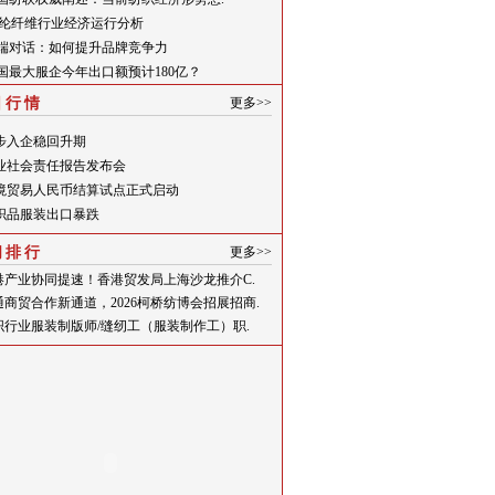
月腈纶纤维行业经济运行分析
高端对话：如何提升品牌竞争力
中国最大服企今年出口额预计180亿？
日行情
更多>>
步入企稳回升期
业社会责任报告发布会
境贸易人民币结算试点正式启动
织品服装出口暴跌
闻排行
更多>>
港产业协同提速！香港贸发局上海沙龙推介C.
通商贸合作新通道，2026柯桥纺博会招展招商.
织行业服装制版师/缝纫工（服装制作工）职.