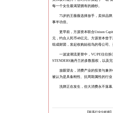
每一个女生最渴望拥有的婚纱。
75岁的王薇薇选择放手，卖掉品牌
事半功倍。
更早前，方源资本联合Unison Capit
元，约合人民币48亿元。方源资本曾于2018
组成财团，发起收购始祖鸟的母公司、芬兰体
一波波潮流更替中，VC/PE往往扮演着
STENDERS施丹兰的多数股权，以
放眼望去，消费产业的投资与兼并收
被认为是具备刚性、抗周期属性的行业
洗牌正在发生，但大消费永不落幕
【
联系行业分析师
】