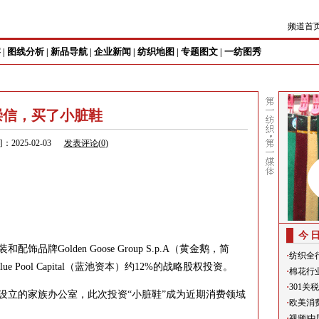
频道首
察
图线分析
新品导航
企业新闻
纺织地图
专题图文
一纺图秀
|
|
|
|
|
|
崇信，买了小脏鞋
：2025-02-03
发表评论(
0
)
今
Golden Goose Group S.p.A（黄金鹅，简
·
纺织全
lue Pool Capital（蓝池资本）约12%的战略股权投资。
·
棉花行
·
301
立的家族办公室，此次投资“小脏鞋”成为近期消费领域
·
欧美消
·
视频|