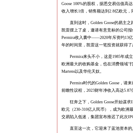
Goose 100%的股权，据悉交易估值高达
收入增长1倍，销售额达到2.8亿欧元
直到这时，Golden Goose的易主之路
凯雷摆上了桌，邀请有意竞标的公司报
Permira收入囊中——2020年斥资
年的时间里，凯雷这一笔投资就获得了
Permira来头不小，这是1985年成
欧洲最大的收购基金，也在消费领域“打下”
Martens以及华伦天奴。
Permira时代的Golden Goose
前瞻性议程，2023财年净收入高达5.8
狂奔之下，Golden Goose开始谋求
欧元（230-310亿人民币），成为欧
交易陷入低迷，集团宣布推迟了此次IP
直至这一次，它迎来了蓝池资本的