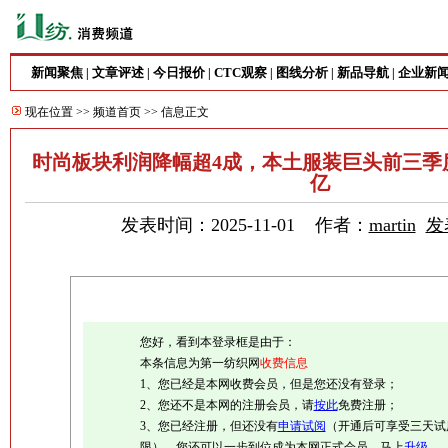
新闻聚焦
文章评述
今日报价
CTC观察
图线分析
新品导航
企业新
|
|
|
|
|
|
现在位置 >>
频道首页
>> 信息正文
时尚板块利润降幅超4成，本土服装巨头前三季度营
亿
发表时间：2025-11-01 作者：
martin
发
您好，看到本登录框是由于：
本条信息为第一纺织网
收费信息
1、您已经是本网收费会员，但是您还没有登录；
2、您还不是本网的注册会员，请
按此
免费注册；
3、您已经注册，但还没有
申请试阅
（开通后可享受三天试
限），您还可以一步到位成为本网正式会员，马上
升级
。