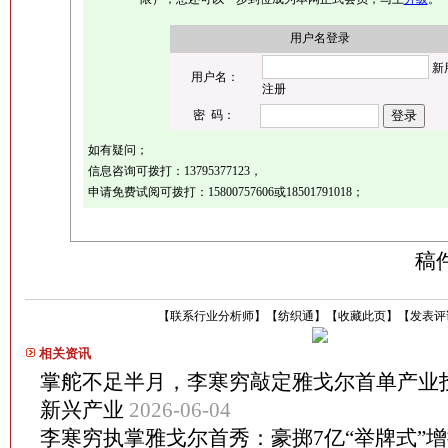
用户名登录
新
用户名：
注册
密 码：
如有疑问；
信息咨询可拨打：
13795377123
，
申请免费试阅可拨打：
15800757606或18501791018
；
稿
【
联系行业分析师
】
【
纺织通
】
【
收藏此页
】
【
发表评
相关资讯
掌舵不足半月，李寒穷敲定雅戈尔首单产业投
新兴产业
2026-06-04
李寒穷执掌雅戈尔首秀：豪掷7亿“举牌式”增